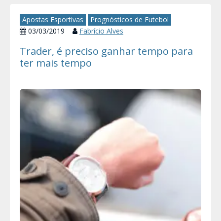
Apostas Esportivas
Prognósticos de Futebol
03/03/2019
Fabrício Alves
Trader, é preciso ganhar tempo para
ter mais tempo