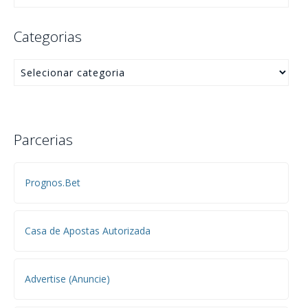
Categorias
Parcerias
Prognos.Bet
Casa de Apostas Autorizada
Advertise (Anuncie)