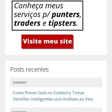
Posts recentes
12/09/2025
Como Prever Gols no Futebol e Tomar
Decisões Inteligentes com Análises ao Vivo