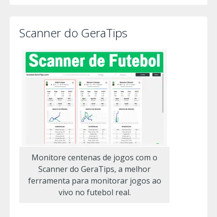
Scanner do GeraTips
Monitore centenas de jogos com o
Scanner do GeraTips, a melhor
ferramenta para monitorar jogos ao
vivo no futebol real.