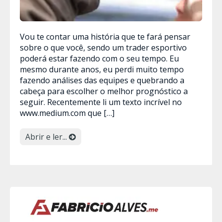
Vou te contar uma história que te fará pensar
sobre o que você, sendo um trader esportivo
poderá estar fazendo com o seu tempo. Eu
mesmo durante anos, eu perdi muito tempo
fazendo análises das equipes e quebrando a
cabeça para escolher o melhor prognóstico a
seguir. Recentemente li um texto incrível no
www.medium.com que […]
Abrir e ler...