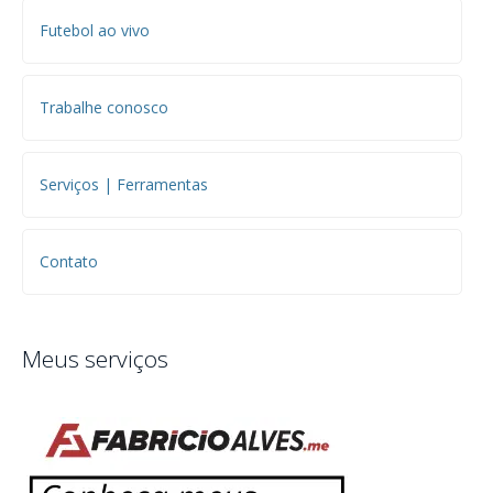
Futebol ao vivo
Trabalhe conosco
Serviços | Ferramentas
Contato
Meus serviços