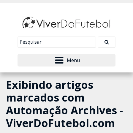
Nosso site usa cookies para melhorar sua
experiência de navegação. Leia mais em
Política de
Tudo bem!
Privacidade
.
Menu
Exibindo artigos
marcados com
Automação Archives -
ViverDoFutebol.com