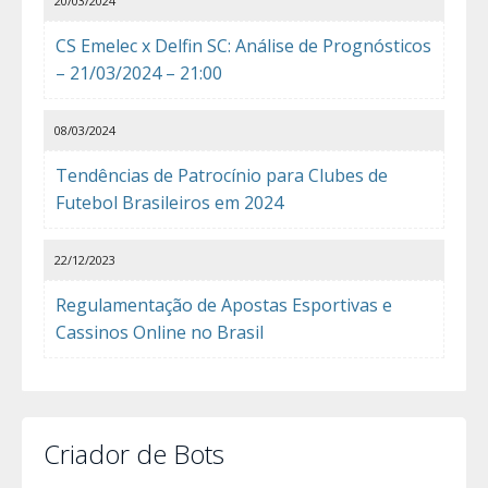
20/03/2024
CS Emelec x Delfin SC: Análise de Prognósticos
– 21/03/2024 – 21:00
08/03/2024
Tendências de Patrocínio para Clubes de
Futebol Brasileiros em 2024
22/12/2023
Regulamentação de Apostas Esportivas e
Cassinos Online no Brasil
Criador de Bots