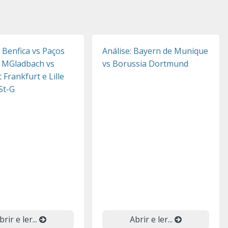
: Benfica vs Paços
Análise: Bayern de Munique
, MGladbach vs
vs Borussia Dortmund
 Frankfurt e Lille
 St-G
brir e ler...
Abrir e ler...