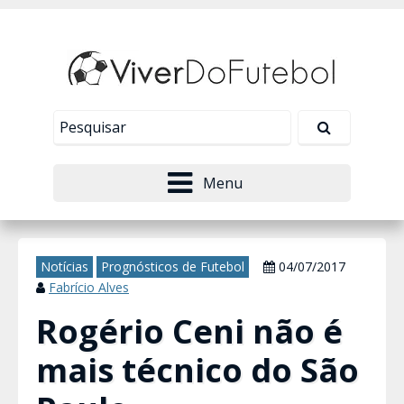
Nosso site usa cookies para melhorar sua
experiência de navegação. Leia mais em
Política de
Tudo bem!
Privacidade
.
Menu
Notícias
Prognósticos de Futebol
04/07/2017
Fabrício Alves
Rogério Ceni não é
mais técnico do São