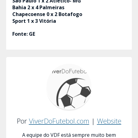
São Paulo 1 x 2 Atlético- MG
Bahia 2 x 4 Palmeiras
Chapecoense 0 x 2 Botafogo
Sport 1 x 3 Vitória
Fonte: GE
Por
ViverDoFutebol.com
|
Website
A equipe do VDF está sempre muito bem