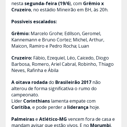
nesta
segunda-feira (19/6
), com
Grêmio x
Cruzeiro
, no estádio Mineirão em BH, às 20h.
Possíveis escalados:
Grêmio
:
Marcelo Grohe; Edílson, Geromel,
Kannemann e Bruno Cortez; Michel, Arthur,
Maicon, Ramiro e Pedro Rocha; Luan
Cruzeiro:
Fábio, Ezequiel, Léo, Caicedo, Diogo
Barbosa, Romero, Ariel Cabral, Robinho, Thiago
Neves, Rafinha e Ábila
A oitava rodada
do
Brasileirão 2017
não
alterou de forma significativa o rumo do
campeonato.
Líder
Corinthians
lamenta empate com
Coritiba
, e pode perder a
liderança
hoje.
Palmeiras
e
Atlético-MG
vencem fora de casa e
mandam avisar que estão vivos. E no
Morumbi
,