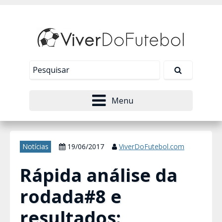
Nosso site usa cookies para melhorar sua
experiência de navegação. Leia mais em
Política de
Tudo bem!
Privacidade
.
Menu
Notícias
19/06/2017
ViverDoFutebol.com
Rápida análise da
rodada#8 e
resultados: