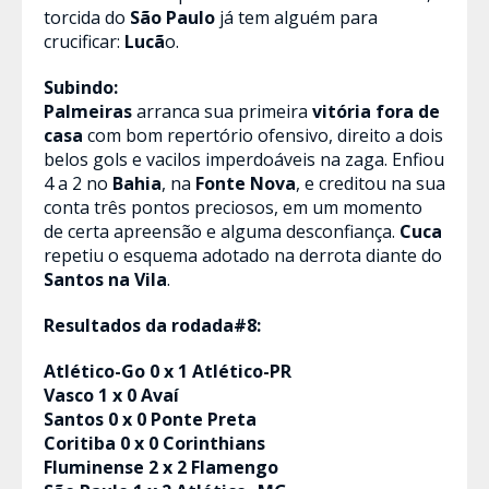
torcida do
São Paulo
já tem alguém para
crucificar:
Lucã
o.
Subindo:
Palmeiras
arranca sua primeira
vitória fora de
casa
com bom repertório ofensivo, direito a dois
belos gols e vacilos imperdoáveis na zaga. Enfiou
4 a 2 no
Bahia
, na
Fonte Nova
, e creditou na sua
conta três pontos preciosos, em um momento
de certa apreensão e alguma desconfiança.
Cuca
repetiu o esquema adotado na derrota diante do
Santos na Vila
.
Resultados da rodada#8:
Atlético-Go 0 x 1 Atlético-PR
Vasco 1 x 0 Avaí
Santos 0 x 0 Ponte Preta
Coritiba 0 x 0 Corinthians
Fluminense 2 x 2 Flamengo