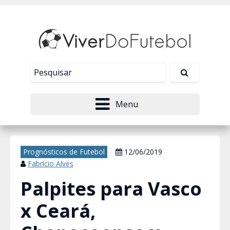
Nosso site usa cookies para melhorar sua
experiência de navegação. Leia mais em
Política de
Tudo bem!
Privacidade
.
Menu
Prognósticos de Futebol
12/06/2019
Fabrício Alves
Palpites para Vasco
x Ceará,