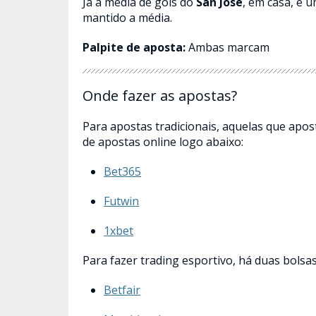
Já a média de gols do
San Jose
, em casa, é 
mantido a média.
Palpite de aposta:
Ambas marcam
Onde fazer as apostas?
Para apostas tradicionais, aquelas que aposta
de apostas online logo abaixo:
Bet365
Futwin
1xbet
Para fazer trading esportivo, há duas bols
Betfair