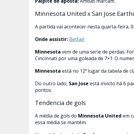
Palpite de aposta:
Ambas marcam.
Minnesota United x San Jose Eart
A partida vai acontecer nesta quarta-feira, 03
Onde assistir:
Betfair
Minnesota
vem de uma serie de perdas. For
Cincinnati por uma goleada de 7×1. O numer
Minnesota
está no 12º lugar da tabela de cl
Do outro lado,
San Jose
está invicto há 6 pa
pontos.
Tendencia de gols
A média de gols do
Minnesota United
em ca
essa média se mantém.