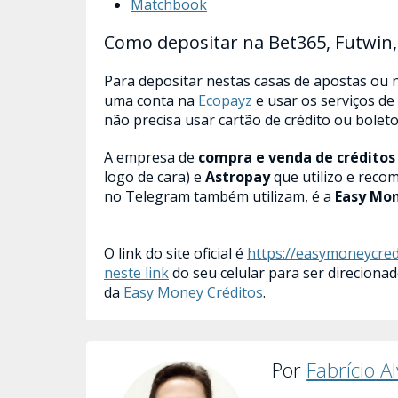
Matchbook
Como depositar na Bet365, Futwin,
Para depositar nestas casas de apostas ou n
uma conta na
Ecopayz
e usar os serviços de
não precisa usar cartão de crédito ou boleto
A empresa de
compra e venda de créditos
logo de cara) e
Astropay
que utilizo e reco
no Telegram também utilizam, é a
Easy Mon
O link do site oficial é
https://easymoneycred
neste link
do seu celular para ser direcion
da
Easy Money Créditos
.
Por
Fabrício A