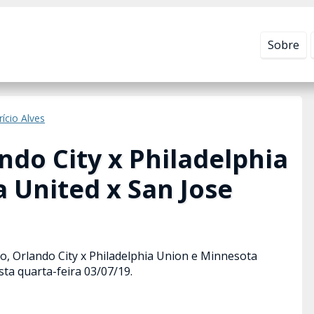
Leia mais em
Política de Privacidade
.
Sobre
rício Alves
ndo City x Philadelphia
 United x San Jose
ivo, Orlando City x Philadelphia Union e Minnesota
ta quarta-feira 03/07/19.