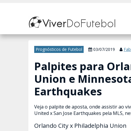
Nosso site usa cookies para melhorar sua experiência de navegação. 
Prognósticos de Futebol
03/07/2019
Fab
Palpites para Orla
Union e Minnesota
Earthquakes
Veja o palpite de aposta, onde assistir ao v
United x San Jose Earthquakes pela MLS, nes
Orlando City x Philadelphia Union