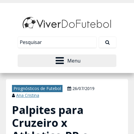
Nosso site usa cookies para melhorar sua
experiência de navegação. Leia mais em
Política de
Tudo bem!
Privacidade
.
Menu
Prognósticos de Futebol
26/07/2019
Ana Cristina
Palpites para
Cruzeiro x