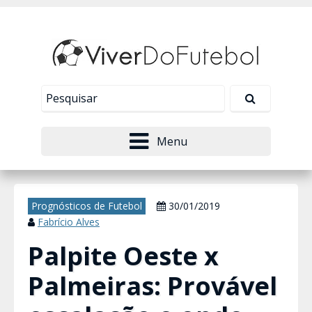
Nosso site usa cookies para melhorar sua
experiência de navegação. Leia mais em
Política de
Tudo bem!
Privacidade
.
Menu
Prognósticos de Futebol
30/01/2019
Fabrício Alves
Palpite Oeste x
Palmeiras: Provável