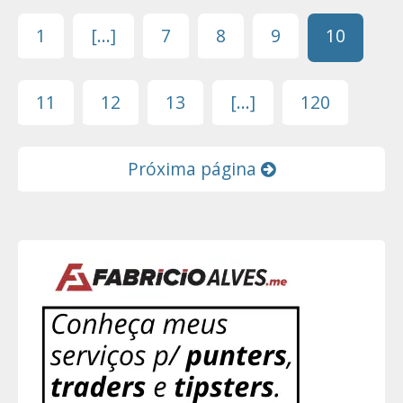
1
[...]
7
8
9
10
11
12
13
[...]
120
Próxima página