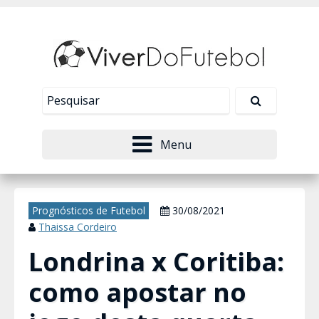
Nosso site usa cookies para melhorar sua
experiência de navegação. Leia mais em
Política de
Tudo bem!
Privacidade
.
Menu
Prognósticos de Futebol
30/08/2021
Thaissa Cordeiro
Londrina x Coritiba:
como apostar no