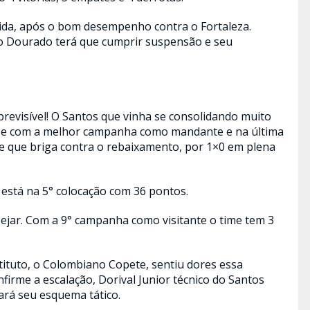
tida, após o bom desempenho contra o Fortaleza.
go Dourado terá que cumprir suspensão e seu
revisível! O Santos que vinha se consolidando muito
o e com a melhor campanha como mandante e na última
e que briga contra o rebaixamento, por 1×0 em plena
 está na 5° colocação com 36 pontos.
sejar. Com a 9° campanha como visitante o time tem 3
stituto, o Colombiano Copete, sentiu dores essa
firme a escalação, Dorival Junior técnico do Santos
ará seu esquema tático.