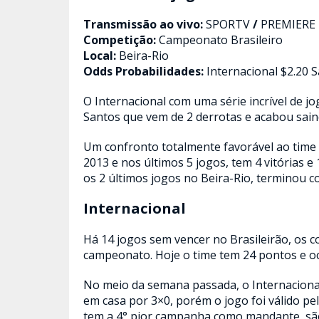
Transmissão ao vivo:
SPORTV
/
PREMIERE
Competição:
Campeonato Brasileiro
Local:
Beira-Rio
Odds Probabilidades:
Internacional $2.20 
O Internacional com uma série incrível de j
Santos que vem de 2 derrotas e acabou sain
Um confronto totalmente favorável ao time
2013 e nos últimos 5 jogos, tem 4 vitórias 
os 2 últimos jogos no Beira-Rio, terminou c
Internacional
Há 14 jogos sem vencer no Brasileirão, os 
campeonato. Hoje o time tem 24 pontos e o
No meio da semana passada, o Internacional
em casa por 3×0, porém o jogo foi válido pel
tem a 4° pior campanha como mandante, são 