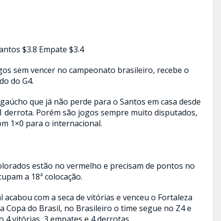
Santos $3.8 Empate $3.4
ogos sem vencer no campeonato brasileiro, recebe o
do do G4.
 gaúcho que já não perde para o Santos em casa desde
e 1 derrota. Porém são jogos sempre muito disputados,
om 1×0 para o internacional.
colorados estão no vermelho e precisam de pontos no
cupam a 18ª colocação.
 acabou com a seca de vitórias e venceu o Fortaleza
a Copa do Brasil, no Brasileiro o time segue no Z4 e
4 vitórias, 3 empates e 4 derrotas.