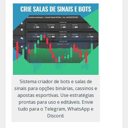
Sistema criador de bots e salas de
sinais para opções binárias, cassinos e
apostas esportivas. Use estratégias
prontas para uso e editáveis. Envie
tudo para o Telegram, WhatsApp e
Discord.