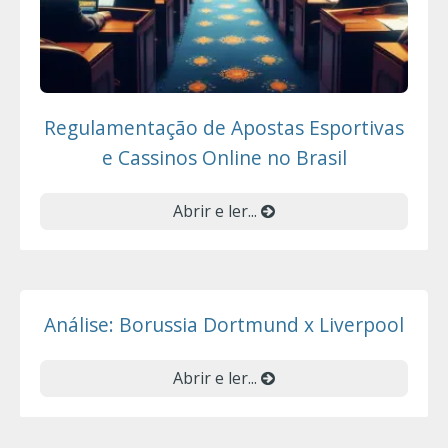
Regulamentação de Apostas Esportivas
e Cassinos Online no Brasil
Abrir e ler...
Análise: Borussia Dortmund x Liverpool
Abrir e ler...