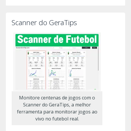
Scanner do GeraTips
Monitore centenas de jogos com o
Scanner do GeraTips, a melhor
ferramenta para monitorar jogos ao
vivo no futebol real.