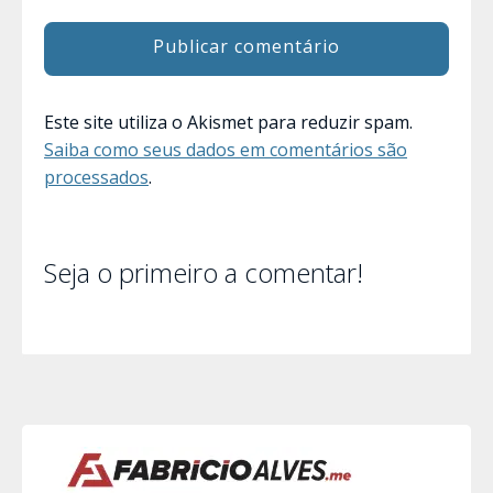
Este site utiliza o Akismet para reduzir spam.
Saiba como seus dados em comentários são
processados
.
Seja o primeiro a comentar!