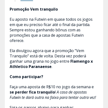
Promoção Vem tranquilo
Eu aposto na Futwin em quase todos os jogos
em que eu preciso ficar até o final da partida.
Sempre estou ganhando bônus com as
promoções que a casa de apostas Futwin
oferece.
Ela divulgou agora que a promoção “Vem
Tranquilo” está de volta. Desta vez poderá
ganhar uma grana no jogo entre
Flamengo x
Athletico Paranaense
.
Como participar?
Faça uma aposta de R$10 no jogo da semana e
se perder fica tranquilo
!
A casa de apostas
Futwin te dará outra na faixa para tentar outra vez!
Siga os passos abaixo para ganhar: