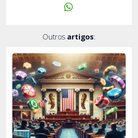
Outros
artigos
: