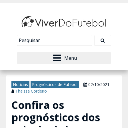
Nosso site usa cookies para melhorar sua
experiência de navegação. Leia mais em
Política de
Tudo bem!
Privacidade
.
Menu
Notícias
Prognósticos de Futebol
02/10/2021
Thaissa Cordeiro
Confira os
prognósticos dos