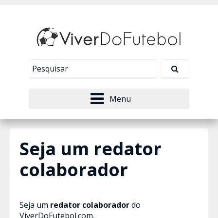
Nosso site usa cookies para melhorar sua
experiência de navegação. Leia mais em
Política de
Tudo bem!
Privacidade
.
Menu
Seja um redator
colaborador
Seja um
redator colaborador
do
ViverDoFutebol.com.