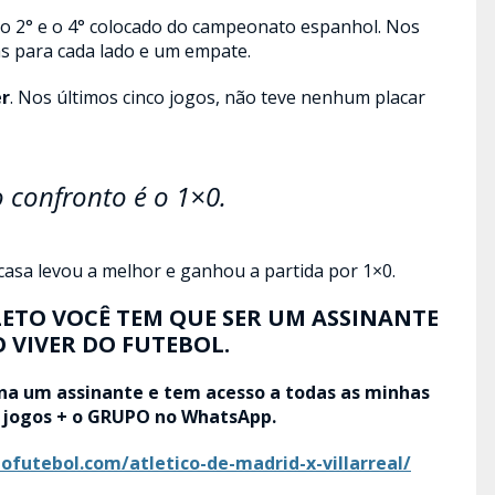
 o 2° e o 4° colocado do campeonato espanhol. Nos
as para cada lado e um empate.
er
. Nos últimos cinco jogos, não teve nenhum placar
 confronto é o 1×0.
asa levou a melhor e ganhou a partida por 1×0.
ETO VOCÊ TEM QUE SER UM ASSINANTE
 VIVER DO FUTEBOL.
na um assinante e tem acesso a todas as minhas
s jogos + o GRUPO no WhatsApp.
dofutebol.com/atletico-de-madrid-x-villarreal/