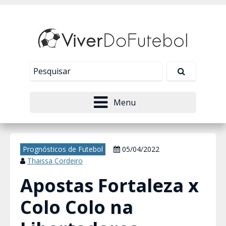
Nosso site usa cookies para melhorar sua
experiência de navegação. Leia mais em
Política de
Tudo bem!
Privacidade
.
Menu
Prognósticos de Futebol
05/04/2022
Thaissa Cordeiro
Apostas Fortaleza x
Colo Colo na