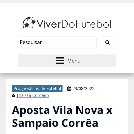
Nosso site usa cookies para melhorar sua
experiência de navegação. Leia mais em
Política de
Tudo bem!
Privacidade
.
Menu
Prognósticos de Futebol
23/08/2022
Thaissa Cordeiro
Aposta Vila Nova x
Sampaio Corrêa