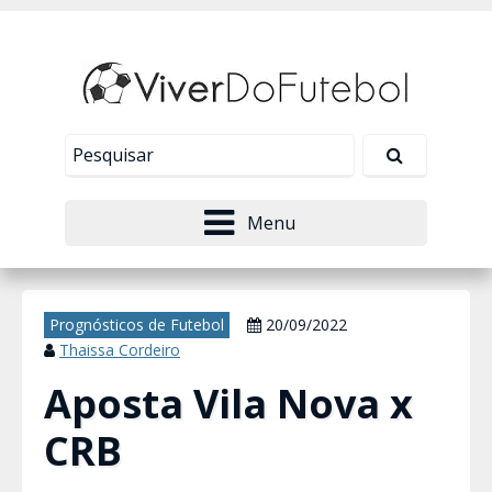
Nosso site usa cookies para melhorar sua
experiência de navegação. Leia mais em
Política de
Tudo bem!
Privacidade
.
Menu
Prognósticos de Futebol
20/09/2022
Thaissa Cordeiro
Aposta Vila Nova x
CRB