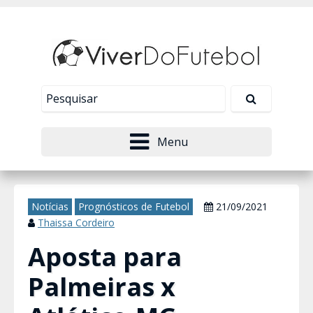
Nosso site usa cookies para melhorar sua
experiência de navegação. Leia mais em
Política de
Tudo bem!
Privacidade
.
Menu
Notícias
Prognósticos de Futebol
21/09/2021
Thaissa Cordeiro
Aposta para
Palmeiras x