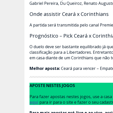
Gabriel Pereira, Du Queiroz, Renato Augusto
Onde assistir Ceará x Corinthians
A partida será transmitida pelo canal Premie
Prognóstico – Pick Ceará x Corinth
O duelo deve ser bastante equilibrado já qu
classificação para a Libertadores. Entretan
em casa diante de um Corinthians que não
Melhor aposta:
Ceará para vencer – Empate
APOSTE NESTES JOGOS
Para fazer apostas nestes jogos, use a cas
aqui
para ir para o site e fazer o seu cadast
Para mais apostas pré-live e ao vivo, ass