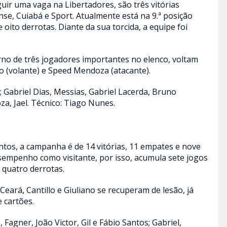
r uma vaga na Libertadores, são três vitórias
e, Cuiabá e Sport. Atualmente está na 9.ª posição
 oito derrotas. Diante da sua torcida, a equipe foi
orno de três jogadores importantes no elenco, voltam
o (volante) e Speed Mendoza (atacante).
; Gabriel Dias, Messias, Gabriel Lacerda, Bruno
za, Jael. Técnico: Tiago Nunes.
ntos, a campanha é de 14 vitórias, 11 empates e nove
sempenho como visitante, por isso, acumula sete jogos
 quatro derrotas.
Ceará, Cantillo e Giuliano se recuperam de lesão, já
 cartões.
, Fagner, João Victor, Gil e Fábio Santos; Gabriel,