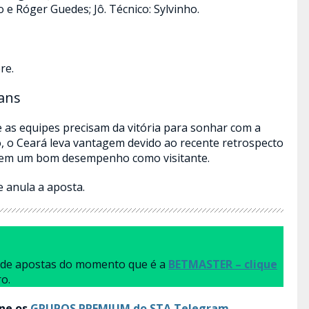
 e Róger Guedes; Jô. Técnico: Sylvinho.
re.
ians
e as equipes precisam da vitória para sonhar com a
to, o Ceará leva vantagem devido ao recente retrospecto
 tem um bom desempenho como visitante.
 anula a aposta.
a de apostas do momento que é a
BETMASTER – clique
ro.
ine os
GRUPOS PREMIUM do STA Telegram
.