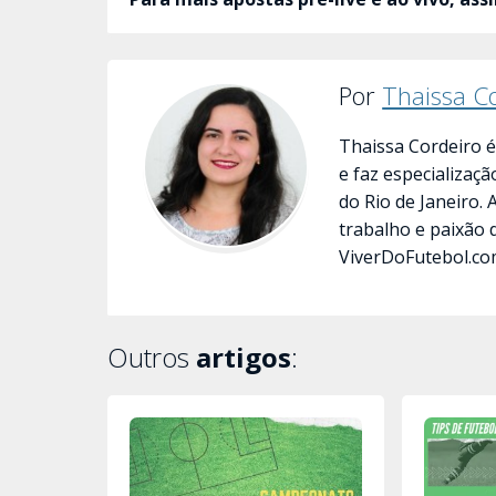
Por
Thaissa C
Thaissa Cordeiro é
e faz especializaç
do Rio de Janeiro.
trabalho e paixão 
ViverDoFutebol.co
Outros
artigos
: