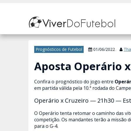
Nosso site usa cookies para melhorar sua experiência de navegação. 
Prognósticos de Futebol
01/06/2022
Tha
Aposta Operário x
Confira o prognóstico do jogo entre
Operár
em partida válida pela 10.ª rodada do Campe
Operário x Cruzeiro — 21h30 — E
O Operário tenta retomar o caminho das vitór
competição. Os mandantes terão a missão de 
para o G-4.