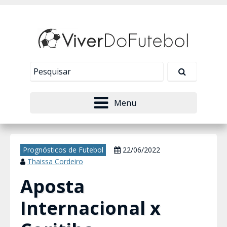
Nosso site usa cookies para melhorar sua
experiência de navegação. Leia mais em
Política de
Tudo bem!
Privacidade
.
Menu
Prognósticos de Futebol
22/06/2022
Thaissa Cordeiro
Aposta
Internacional x