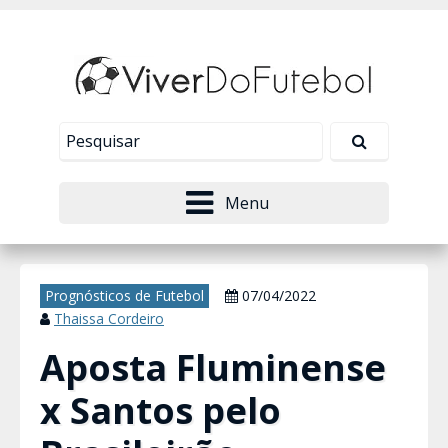
Nosso site usa cookies para melhorar sua
experiência de navegação. Leia mais em
Política de
Tudo bem!
Privacidade
.
Menu
Prognósticos de Futebol
07/04/2022
Thaissa Cordeiro
Aposta Fluminense
x Santos pelo