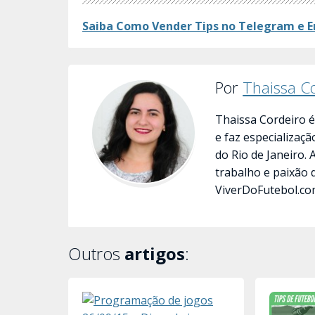
Saiba Como Vender Tips no Telegram e E
Por
Thaissa C
Thaissa Cordeiro é
e faz especializaç
do Rio de Janeiro.
trabalho e paixão 
ViverDoFutebol.co
Outros
artigos
: