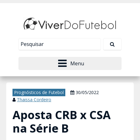
Nosso site usa cookies para melhorar sua
experiência de navegação. Leia mais em
Política de
Tudo bem!
Privacidade
.
Menu
Prognósticos de Futebol
30/05/2022
Thaissa Cordeiro
Aposta CRB x CSA
na Série B