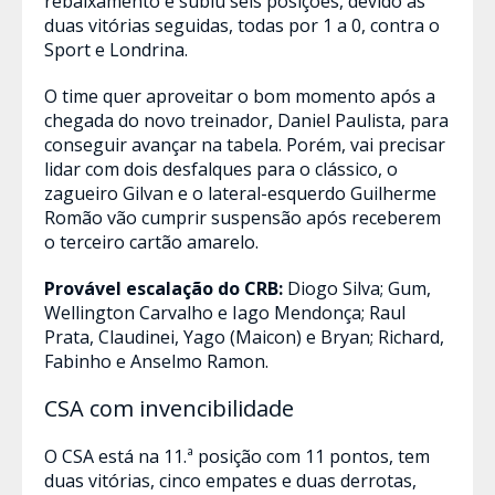
rebaixamento e subiu seis posições, devido às
duas vitórias seguidas, todas por 1 a 0, contra o
Sport e Londrina.
O time quer aproveitar o bom momento após a
chegada do novo treinador, Daniel Paulista, para
conseguir avançar na tabela. Porém, vai precisar
lidar com dois desfalques para o clássico, o
zagueiro Gilvan e o lateral-esquerdo Guilherme
Romão vão cumprir suspensão após receberem
o terceiro cartão amarelo.
Provável escalação do CRB:
Diogo Silva; Gum,
Wellington Carvalho e Iago Mendonça; Raul
Prata, Claudinei, Yago (Maicon) e Bryan; Richard,
Fabinho e Anselmo Ramon.
CSA com invencibilidade
O CSA está na 11.ª posição com 11 pontos, tem
duas vitórias, cinco empates e duas derrotas,