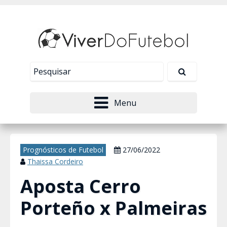
Nosso site usa cookies para melhorar sua
experiência de navegação. Leia mais em
Política de
Tudo bem!
Privacidade
.
Menu
Prognósticos de Futebol
27/06/2022
Thaissa Cordeiro
Aposta Cerro
Porteño x Palmeiras