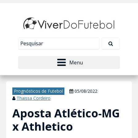
Nosso site usa cookies para melhorar sua
experiência de navegação. Leia mais em
Política de
Tudo bem!
Privacidade
.
Menu
Prognósticos de Futebol
05/08/2022
Thaissa Cordeiro
Aposta Atlético-MG
x Athletico