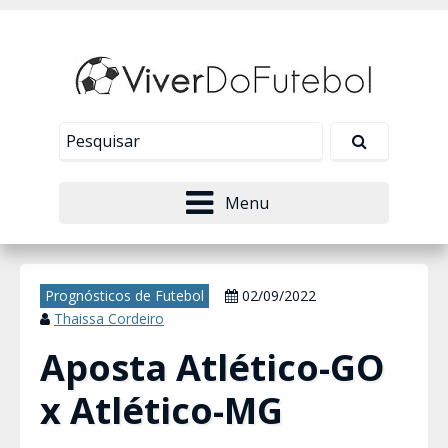
Nosso site usa cookies para melhorar sua
experiência de navegação. Leia mais em
Política de
Tudo bem!
Privacidade
.
Menu
Prognósticos de Futebol
02/09/2022
Thaissa Cordeiro
Aposta Atlético-GO
x Atlético-MG