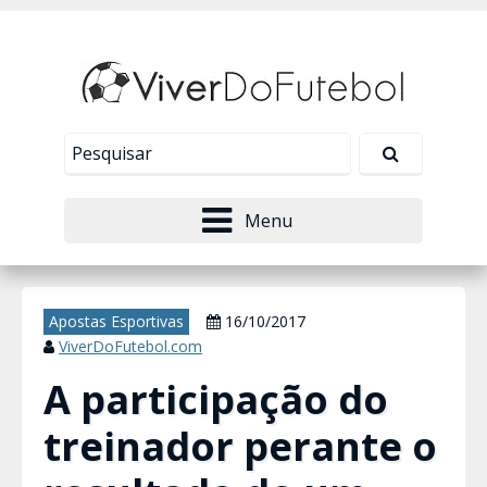
Nosso site usa cookies para melhorar sua
experiência de navegação. Leia mais em
Política de
Tudo bem!
Privacidade
.
Menu
Apostas Esportivas
16/10/2017
ViverDoFutebol.com
A participação do
treinador perante o